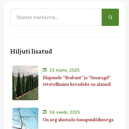
Hiljuti lisatud
23 märts, 2025
Elupuude “Brabant” ja “Smaragd”
ettetellimine kevadeks on alanud!
04 veebr, 2025
On aeg alustada õunapuulõikusega