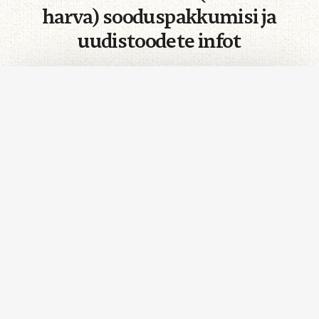
harva) sooduspakkumisi ja
uudistoodete infot
Saa sooduspakkumisi!
Võta ühendust
Kes me oleme?